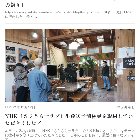
の祭り」
https://www.youtube.com/watch?app=desktop&amp;v=CaI-J6Ej1_E 先日11/20
に行われた「音と…
2021年11月12日
お知らせ
NHK『さらさらサラダ』生放送で徳林寺を取材してい
ただきました！
本日11/12のお昼時に、NHK『さらさらサラダ』で「SDGs」と「共生」をテーマ
に徳林寺を取り上げていただきました！ 去年のこともあり、最近は色々なメディ
ア…