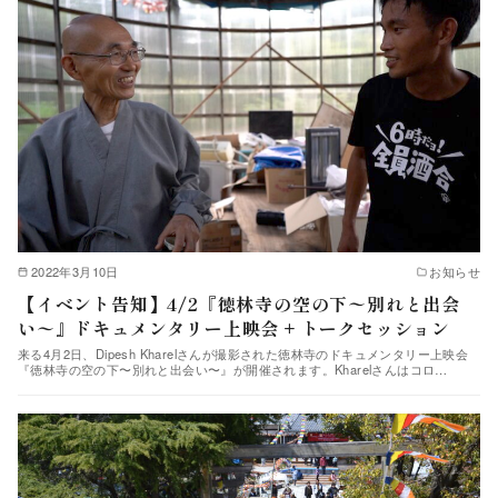
2022年3月10日
お知らせ
【イベント告知】4/2『徳林寺の空の下〜別れと出会
い〜』ドキュメンタリー上映会 + トークセッション
来る4月2日、Dipesh Kharelさんが撮影された徳林寺のドキュメンタリー上映会
『徳林寺の空の下〜別れと出会い〜』が開催されます。Kharelさんはコロ…