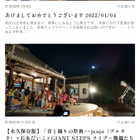
2022年1月4日
お知らせ
あけましておめでとうございます 2022/01/04
気付けば冬至も過ぎ去り、骨身にしみるような寒さです。 年末にかけて更新が滞
ってしまいました。折角ウェブでイベントを告知すれば良いのですが‥‥。 とり
あえず年末…
2021年11月21日
お知らせ
【永久保存版】「音と踊りの祭典~~jaaja（プルタ
タ）×石丸だいこ×GIANT STEPS ライブ〜傀儡たち