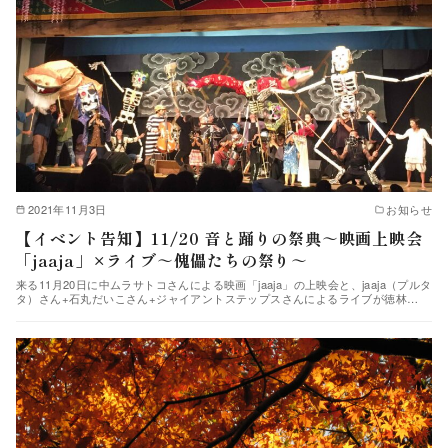
2021年11月3日
お知らせ
【イベント告知】11/20 音と踊りの祭典～映画上映会
「jaaja」×ライブ～傀儡たちの祭り～
来る11月20日に中ムラサトコさんによる映画「jaaja」の上映会と、jaaja（プルタ
タ）さん+石丸だいこさん+ジャイアントステップスさんによるライブが徳林…