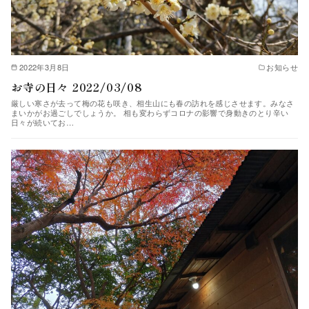
2022年3月8日
お知らせ
お寺の日々 2022/03/08
厳しい寒さが去って梅の花も咲き、相生山にも春の訪れを感じさせます。みなさ
まいかがお過ごしでしょうか。 相も変わらずコロナの影響で身動きのとり辛い
日々が続いてお…