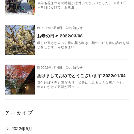
今年も花まつりの時期が近付いてまいりました。 ４月１日
～８日にかけて、お釈迦 …
2022年3月8日
お知らせ
お寺の日々 2022/03/08
厳しい寒さが去って梅の花も咲き、相生山にも春の訪れを感
じさせます。みなさまい …
2022年1月4日
お知らせ
あけましておめでとうございます 2022/01/04
気付けば冬至も過ぎ去り、骨身にしみるような寒さです。
年末にかけて更新が滞っ …
アーカイブ
2022年5月