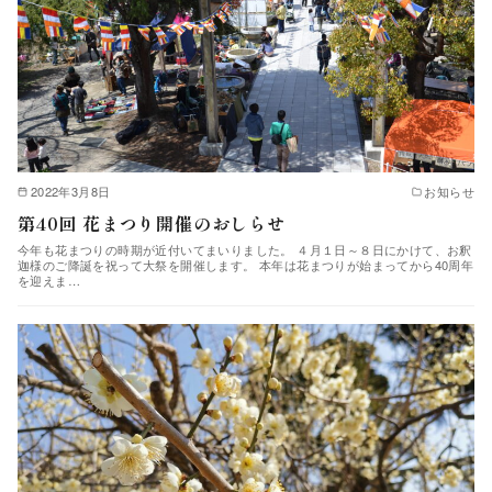
2022年3月8日
お知らせ
第40回 花まつり開催のおしらせ
今年も花まつりの時期が近付いてまいりました。 ４月１日～８日にかけて、お釈
迦様のご降誕を祝って大祭を開催します。 本年は花まつりが始まってから40周年
を迎えま…