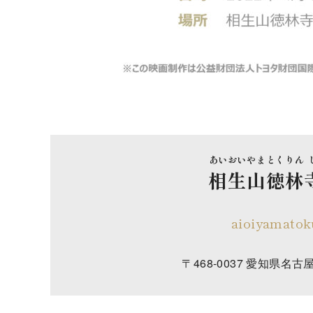
あい
おい
やま
とく
りん
相
生
山
徳
林
aioiyamatok
〒468-0037 愛知県名