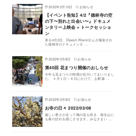
2022年3月10日
お知らせ
【イベント告知】4/2『徳林寺の空
の下〜別れと出会い〜』ドキュメ
ンタリー上映会 + トークセッショ
ン
来る4月2日、Dipesh Kharelさんが撮影され
た徳林寺のドキュメンタ …
2022年3月8日
お知らせ
第40回 花まつり開催のおしらせ
今年も花まつりの時期が近付いてまいりまし
た。 ４月１日～８日にかけて、お釈迦 …
2022年3月8日
お知らせ
お寺の日々 2022/03/08
厳しい寒さが去って梅の花も咲き、相生山に
も春の訪れを感じさせます。みなさまい …