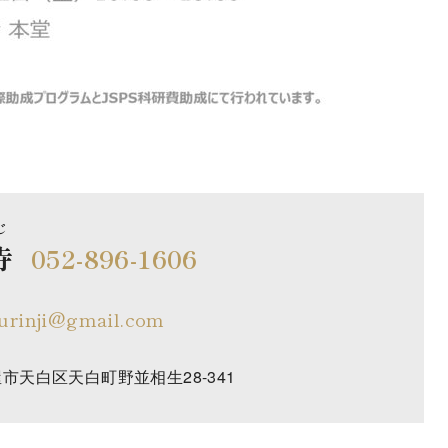
じ
寺
052-896-1606
urinji@gmail.com
古屋市天白区天白町野並相生28-341