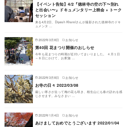
【イベント告知】4/2『徳林寺の空の下〜別れ
と出会い〜』ドキュメンタリー上映会 + トーク
セッション
来る4月2日、Dipesh Kharelさんが撮影された徳林寺のドキ
ュメンタ …
2022年3月8日
お知らせ
第40回 花まつり開催のおしらせ
今年も花まつりの時期が近付いてまいりました。 ４月１日
～８日にかけて、お釈迦 …
2022年3月8日
お知らせ
お寺の日々 2022/03/08
厳しい寒さが去って梅の花も咲き、相生山にも春の訪れを感
じさせます。みなさまい …
2022年1月4日
お知らせ
あけましておめでとうございます 2022/01/04