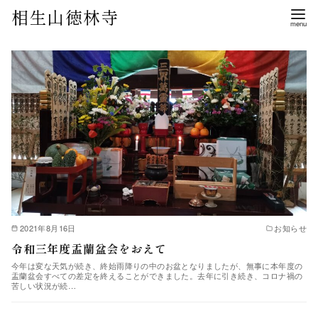
相生山徳林寺
2021年8月16日
お知らせ
令和三年度盂蘭盆会をおえて
今年は変な天気が続き、終始雨降りの中のお盆となりましたが、無事に本年度の
盂蘭盆会すべての差定を終えることができました。去年に引き続き、コロナ禍の
苦しい状況が続…